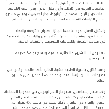
فئة اللغة التايلندية، هم أمنواي أفندي بوكر أجين، وجمعية خريجي
الجامعات العربية في تايلند، وأرون جلال الدين. وفي اللغة الألبانية،
شملت جوائز الإنجاز محمد م. الأرناؤوط، ودار لوغوس-أ، وفيتي مهديو،
وقسم الدراسات الشرقية بجامعة بريشتينا، وسليمان تومتشيني.
واستبق الحفل، ندوة أقامتها الجائزة، بعنوان «الترجمة والذكاء
الاصطناعي»، بمشاركة نخبة من الأكاديميين والباحثين والمتخصصين
في مجالات الترجمة واللسانيات الحاسوبية والتقنيات الذكية.
- فائزون لـ "الشرق": الجائزة عالمية وتفتح نوافذ جديدة
للمترجمين
وصف فائزون بالدورة الحادية عشرة، الجائزة بأنها عالمية. وقالوا في
تصريحات لـ الشرق إنها تفتح نوافذ جديدة للمدعين على مستوى
العالم.
وأكد عدنان إسماعيلي، مدير دار النشر لوجوس في مقدونيا الشمالية،
أن الدار عملت طوال 35 عاماً على مد الجسور الثقافية بين العالم
العربي والقراء في البلقان، وأنها نجحت في ترجمة 600 عنوان من
العربية إلى الألبانية، لافتاً إلى دور الجائزة في دعم جهود النشر