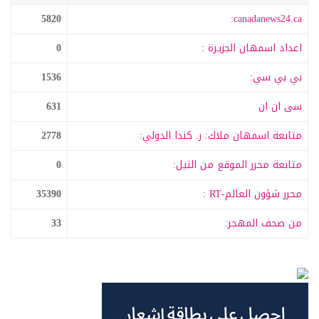
5820
canadanews24.ca:
اعداد اسمهان الجزيرة :
0
بي بي سي:
1536
سى ان ان
631
متابعة اسمهان ملاك: ر. كندا الدولي:
2778
متابعة محرر الموقع من النيل:
0
محرر شؤون العالم-RT :
35390
من صحف المهجر:
33