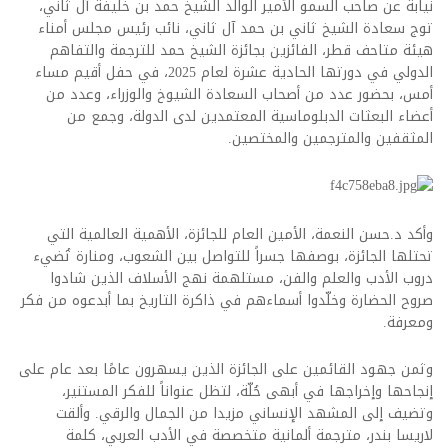
نيابة عن صاحب السمو الأمير الوالد الشيخ حمد بن خليفة آل ثاني،
توج سعادة الشيخ ثاني بن حمد آل ثاني، نائب رئيس مجلس أمناء
هيئة متاحف قطر، الفائزين بجائزة الشيخ حمد للترجمة والتفاهم
الدولي في دورتها الحادية عشرة لعام 2025، في حفل أقيم مساء
أمس، بحضور عدد من أصحاب السعادة الشيوخ والوزراء، وعدد من
أعضاء البعثات الدبلوماسية المعتمدين لدى الدولة، وجمع من
المثقفين والمترجمين والمختصين.
وأكد د.حسن النعمة، الأمين العام للجائزة، الأهمية العالمية التي
تحتلها الجائزة، بوصفها جسراً للتواصل بين الشعوب، ومنارة تُضيء
دروب الأدب والعلم والفن، مستلهمة نهج الأسلاف الذين شادوا
صروح الحضارة وخلّدوا أسماءهم في ذاكرة التاريخ بما أبدعوه من فكر
ومعرفة.
وثمن جهود القائمين على الجائزة الذين يسهرون عامًا بعد عام على
إنجاحها وإخراجها في أبهى حُلّة، لتظل عنواناً للفكر المستنير،
وتضيف إلى المشهد الإنساني مزيدا من الجمال والرقي. وألقت
لاريسا بندر، مترجمة ألمانية متخصصة في الأدب العربي، كلمة