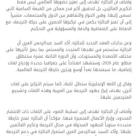
وأضاف أن الجائزة تهدف إلى تعزيز حضورها العالمي ليس فقط
لتكريم الفائزين، بل لتحقيق أكبر قدر ممكن من القيمة السامية التي
تسعى إليها، وهي الحوار والتفاهم بين الدول والمجتمعات، مشيراً
إلى أن تميز الجائزة يكمن في تركيزها الحصري على حركة الترجمة، مع
الحفاظ على الشفافية والدقة والمسؤولية في التحكيم.
وعن بدايات العقد الجديد للجائزة، أكد السد عبدالرحمن المري أن
الجائزة ستستمر في نهجها المتجدد والمستمر، بما يعزز تأثيرها على
مختلف الأصعدة والمستويات، وأن الدورة الثانية عشرة ستنطلق
مطلع عام 2026، وستشهد انفتاحاً على جغرافيا جديدة وإدراج لغات
إضافية، ما سيمنحها بعداً أوسع ويثري خارطة الترجمة العالمية.
وقال إن اللغة الإنجليزية ستظل ثابتة، كما سيتم التركيز على لغات
أخرى، بهدف إبراز جهود الترجمة بين العربية وهذه اللغات وتشجيع
المترجمين عليها.
وأضاف أن الجائزة تهدف إلى تسليط الضوء على اللغات ذات الانتشار
المحدود، وإبراز الأعمال المتميزة فيها، مؤكداً أن الجائزة تمنح خارطة
متجددة سنوياً للجهود المبذولة في مجال الترجمة وتكرم القائمين
عليها. وأكد السيد عبدالرحمن المري استمرار الجائزة في دعم الترجمة