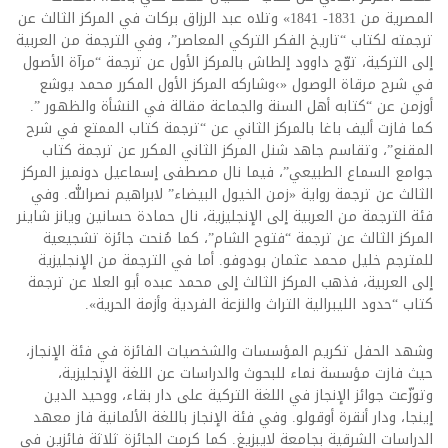
المصرية من 1831- 1841» وتلاه عبد الرزاق بركات في المركز الثالث عن
ترجمته لكتاب “تاريخ الفكر التركي المعاصر”، وفي الترجمة من العربية
إلى التركية، توّج داوود إلطاش بالمركز الأول عن ترجمة “مرآة الأصول
في شرح مرقاة الوصول «›وشاركه المركز الأول المكرر محمد يوشع
أوزمن عن “كتابه أهل السنة والجماعة مقالة في النشأة والظهور ”.
كما فازت أليف باغا بالمركز الثاني عن “ترجمة كتاب الممتع في شرح
المقنع”، وتقاسم جاهد شنل المركز الثاني المكرر عن ترجمة كتاب
جوامع السماع الطبيعي”، فيما نال مصطفى إسماعيل دونميز المركز
الثالث عن ترجمة رواية «زمن الخيول البيضاء” لابراهيم نصرالله. وفي
فئة الترجمة من العربية إلى الإنجليزية، نال حمادة حسانين ويانز شاينر
المركز الثالث عن ترجمة “فتوح الشام”، كما مُنحت جائزة تشجيعية
للمترجم خليل محمد عثمان بودوفو. أما في الترجمة من الإنجليزية
إلى العربية، فذهب المركز الثالث إلى محمد عبده أبو العلا عن ترجمة
كتاب “حدود الليبرالية التراث والنزعة الفردية وأزمة الحرية».
وشهد الحفل تكريم المؤسسات والشخصيات الفائزة في فئة الإنجاز،
حيث فازت مؤسسة نماء للبحوث والدراسات عن اللغة الإنجليزية،
وتوزّعت جوائز الإنجاز في اللغة التركية على دار بقاء، ووحيد الدين
إينجا، ودار أنقرة أوقولو. وفي فئة الإنجاز باللغة الألمانية فاز معهد
الدراسات الشرقية بجامعة لايبزيغ. كما كرمت الجائزة ثلاثة فائزين في