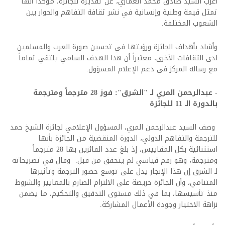
أعرب السيد صادق محمد العماري، عن تقديره للجائزة، مؤكداً أنها
تمثل قيمة وطنية وإنسانية في نشر ثقافة التفاهم والحوار بين
الشعوب المختلفة.
وأشاد بأهداف الجائزة ورؤيتها في تحسين صورة العرب والمسلمين
لدى الثقافات الأخرى، معتبراً أن هذا الهدف السامي يلتقي تماماً
مع رسالة المركز في دعم الإعلام المسؤول.
- عبدالرحمن المري لـ "الشرق": فوز 28 مترجماً ومترجمة
بالدورة الـ 11 للجائزة
وصف السيد عبدالرحمن المري، المسؤول الإعلامي لجائزة الشيخ حمد
للترجمة والتفاهم الدولي، الدورة المنقضية من الجائزة بأنها
استثنائية بكل المقاييس، إذ بلغ عدد الفائزين بها 28 مترجماً
ومترجمة، وهو رقم قياسي لم يتحقق من قبل. وقال في تصريحاته
لـ الشرق إن هذا الإنجاز يدل على توسع حضور الترجمة وتأثيرها
المتنامي، وأن الجائزة حريصة على الالتزام الصارم بالمعايير والشروط
منذ تأسيسها، بما في ذلك مستوى التدقيق والتحكيم، ما يضمن
نزاهة الاختيار وجودة الأعمال المشاركة.