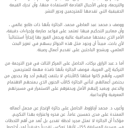
والترجمة، وعلى الأجيال القادمة الاستفادة منها، وأن تدرك القيمة
الحقيقية التي تقدمها للمترجمين ودور النشر.
ووصف د.محمد عبد العاطي محمد، الجائزة بأنها ذات طابع عالمي ،
وأن معايير التحكيم فيها تعتمد على قواعد صارمة وإجراءات دقيقة،
الأمر الذي يمنحها مصداقية عالية ويجعل الفوز بها إنجازاً استثنائياً
لأي باحث، مبيناً أن وجود مثل هذه الجوائز يسهم في تعزيز البحث
العلمي، ويشجع الباحثين على تقديم أعمال رصينة.
أما د.عبد الرازق بركات، الحاصل على المركز الثالث في فرع الترجمة من
التركية إلى العربية، فوصف الجائزة بأنها نافذة مهمة للمترجمين
العرب، وأنهم كانوا قبلها كالأيتام، لا يلتفت إليهم أحد ولا يجدون من
يحتضن أعمالهم، لتأتي الجائزة كالأب الحنون الذي يمنحهم الاهتمام
والدعم، ويعيد إليهم الأمل ويحفزهم على الاستمرار في مسيرتهم
المعرفية والإبداعية.
وأعرب د. محمد أرناؤوط، الحاصل على جائزة الإنجاز عن مجمل أعماله
الممتدة على مدى خمسين عاماً، عن فخره واعتزازه بهذا التكريم،
مؤكداً أن الجائزة لا تمثل مجرد لحظة تقدير، بل تُعد من أهم اللحظات
في مسيرة المسابقة ككل، لأنها تعكس تقديراً حقيقياً لمن أخلصوا