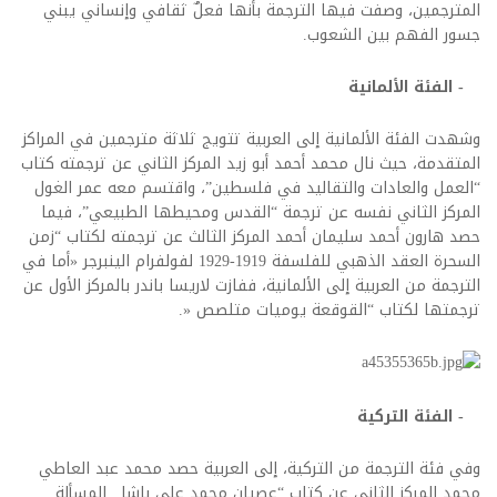
المترجمين، وصفت فيها الترجمة بأنها فعلٌ ثقافي وإنساني يبني
جسور الفهم بين الشعوب.
- الفئة الألمانية
وشهدت الفئة الألمانية إلى العربية تتويج ثلاثة مترجمين في المراكز
المتقدمة، حيث نال محمد أحمد أبو زيد المركز الثاني عن ترجمته كتاب
“العمل والعادات والتقاليد في فلسطين”، واقتسم معه عمر الغول
المركز الثاني نفسه عن ترجمة “القدس ومحيطها الطبيعي”، فيما
حصد هارون أحمد سليمان أحمد المركز الثالث عن ترجمته لكتاب “زمن
السحرة العقد الذهبي للفلسفة 1919-1929 لفولفرام الينبرجر «أما في
الترجمة من العربية إلى الألمانية، ففازت لاريسا باندر بالمركز الأول عن
ترجمتها لكتاب “القوقعة يوميات متلصص «.
- الفئة التركية
وفي فئة الترجمة من التركية، إلى العربية حصد محمد عبد العاطي
محمد المركز الثاني عن كتاب “عصيان محمد علي باشا.. المسألة