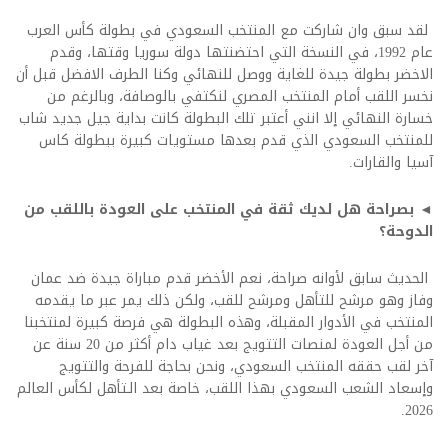
لقد سبق وان شاركت مع المنتخب السعودي في بطولة كأس العرب
عام 1992، في النسخة التي احتضنتها دولة سوريا وقتها، وقدم
الاخضر بطولة جيدة للغاية ووصل للنهائي وكنا الطرف الافضل قبل أن
نخسر اللقب أمام المنتخب المصري لنكتفي بالوصافة، وبالرغم من
خسارة النهائي إلا انني أعتبر تلك البطولة كانت بداية جيل جديد شاب
للمنتخب السعودي الذي قدم بعدها مستويات كبيرة ببطولة كاس
آسيا والقارات.
◄ بصراحة هل لديك ثقة في المنتخب على العودة باللقب من
الدوحة؟
الحديث سابق لأوانه صراحة، نعم الأخضر قدم مباراة جيدة ضد عمان
وفاز وهو مرشح للتأهل ومرشح للقب، ولكن ذلك يمر عبر ما يقدمه
المنتخب في الأدوار المقبلة، وهذه البطولة هي فرصة كبيرة لمنتخبنا
من أجل العودة لمنصات التتويج بعد غياب دام أكثر من 20 سنة عن
آخر لقب حققه المنتخب السعودي، ونحن بحاجة للفرحة والتتويج
وإسعاد الشعب السعودي بهذا اللقب، خاصة بعد الـتأهل لكأس العالم
2026.