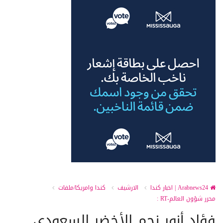
Arabnews24 | اخبار كندا
الارشيف
كندا وامريكا/ملفات
محرر شؤون العالم-RT :
فؤاد أنور نجم الأخضر السعودي