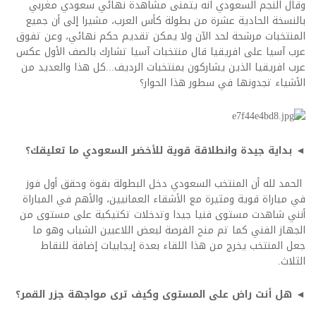
وقال النجم السعودي انه يتمنى مشاهدة نهائي سعودي مغربي
بالنسخة الحادية عشرة من بطولة كأس العرب، مشيرا إلى أن جميع
المنتخبات مرشحة لحد الآن ولا يمكن تقديم حكم نهائي، وعن تفوق
عرب آسيا على افريقيا قال منتخبات آسيا تشارك بالصف الأول عكس
عرب افريقيا الذين يشاركون بمنتخبات الرديف...كل هذا والعديد من
الأشياء تجدونها في سطور هذا الحوار؟
◄ بداية جيدة وانطلاقة قوية للأخضر السعودي ما تعليقك؟
الحمد لله أن المنتخب السعودي دخل البطولة بقوة وحقق أول فوز
في مباراة قوية ومثيرة مع الأشقاء العمانيين، والأهم في المباراة
أنني شاهدت مستوى فنيا جيدا وتدخلات تكتيكية على مستوى من
الجهاز الفني كما تم منح الفرصة لبعض اللاعبين الشباب وهو ما
جعل المنتخب يخرج من هذا اللقاء بعدة إيجابيات إضافة للنقاط
الثلاث.
◄ هل أنت راض على المستوى وكيف ترى مواجهة جزر القمر؟