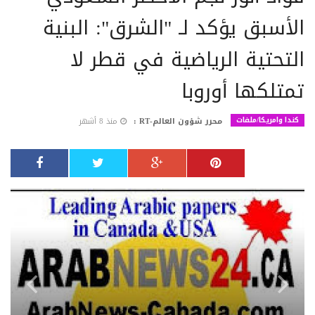
الأسبق يؤكد لـ "الشرق": البنية
التحتية الرياضية في قطر لا
تمتلكها أوروبا
كندا وامريكا/ملفات
محرر شؤون العالم-RT :
منذ 8 أشهر