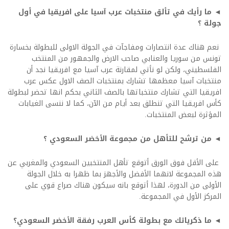
◄ ما رأيك في تألق منتخبات عرب آسيا على افريقيا في أول
جولة ؟
نعم هناك عدة انتصارات ومفاجآت في الجولة الاولى للبطولة بخسارة
تونس من سوريا والعنابي صاحب الارض والجمهور من المنتخب
الفلسطيني، ولكن لو نأتي لمقارنة عرب آسيا مع افريقيا نجد أن
منتخبات آسيا معظمها تشارك بمنتخبات الصف الاول عكس عرب
افريقيا التي تشارك منتخباتها بالصف الثاني بحكم انها تحضر لبطولة
كأس افريقيا التي تنطلق بعد أيام من الآن، كما لا ننسى الغيابات
المؤثرة لبعض المنتخبات.
◄ من ترشح للتأهل من مجموعة الأخضر السعودي ؟
على الأقل فوق الورق أتوقع تأهل المنتخبين السعودي والمغربي عن
هذه المجموعة لانهما الأفضل والأجهز بما ظهرا به خلال الجولة
الأولى من الدورة، لهذا أتوقع بانه سيكون هناك صراع قوي على
المركز الأول في المجموعة.
◄ ما ذكرياتك مع بطولة كأس العرب رفقة الأخضر السعودي؟