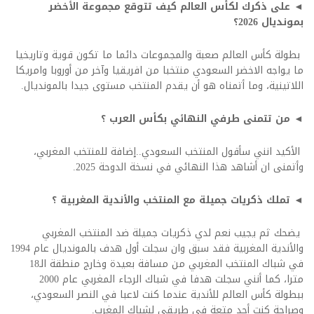
◄ على ذكرك لكأس العالم كيف تتوقع مجموعة الأخضر
بمونديال 2026؟
بطولة كأس العالم صعبة والمجموعات دائما ما تكون قوية وتاريخيا
ما يواجه الاخضر السعودي منتخبا من افريقيا وآخر من أوروبا وامريكا
اللاتينية، وما أتمناه هو أن يقدم المنتخب مستوى جيدا بالمونديال.
◄ من تتمنى طرفي النهائي بكأس العرب ؟
الأكيد انني سأقول المنتخب السعودي..إضافة للمنتخب المغربي،
وأتمنى ان أشاهد هذا النهائي في نسخة الدوحة 2025.
◄ تملك ذكريات جميلة مع المنتخب والأندية المغربية ؟
يضحك ثم يجيب نعم لدي ذكريات جميلة ضد المنتخب المغربي
والأندية المغربية فقد سبق وان سجلت أول هدف بالمونديال عام 1994
في شباك المنتخب المغربي من مسافة بعيدة وخارج منطقة الـ18
مترا، كما أنني سجلت هدفا في شباك الرجاء المغربي عام 2000
ببطولة كأس العالم للأندية عندما كنت لاعبا في النصر السعودي،
وصراحة كنت أجد متعة في طريقي لشباك المغرب.