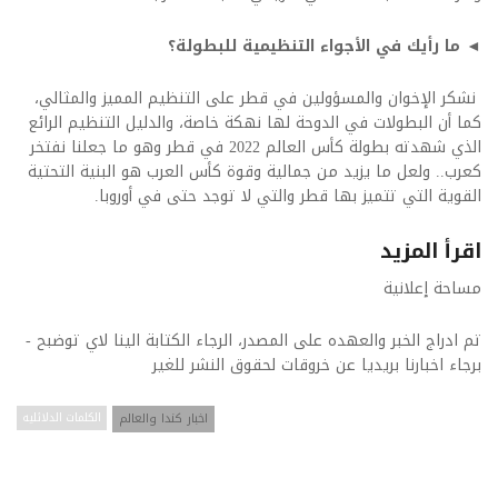
◄ ما رأيك في الأجواء التنظيمية للبطولة؟
نشكر الإخوان والمسؤولين في قطر على التنظيم المميز والمثالي،
كما أن البطولات في الدوحة لها نهكة خاصة، والدليل التنظيم الرائع
الذي شهدته بطولة كأس العالم 2022 في قطر وهو ما جعلنا نفتخر
كعرب.. ولعل ما يزيد من جمالية وقوة كأس العرب هو البنية التحتية
القوية التي تتميز بها قطر والتي لا توجد حتى في أوروبا.
اقرأ المزيد
مساحة إعلانية
تم ادراج الخبر والعهده على المصدر، الرجاء الكتابة الينا لاي توضبح -
برجاء اخبارنا بريديا عن خروقات لحقوق النشر للغير
اخبار كندا والعالم
الكلمات الدلائليه