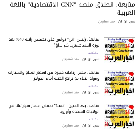
متابعة: انطلاق منصة "CNN الاقتصادية" باللغة
عربية
 ان ان
منذ شهرين
متابعة: رئيس "آبل" يوافق على تخفيض راتبه 40% بعد
ثورة المساهمين.. كم يبلغ؟
الاقتصاد
سى ان ان
منذ شهرين
متابعة: مصر.. زيادات كبيرة في أسعار السلع والسيارات
ومواد البناء مع تراجع الجنيه أمام الدولار
الاقتصاد
سى ان ان
منذ شهرين
متابعة: بعد الصين.. "تسلا" تخفض أسعار سياراتها في
الولايات المتحدة وأوروبا
الاقتصاد
سى ان ان
منذ شهرين