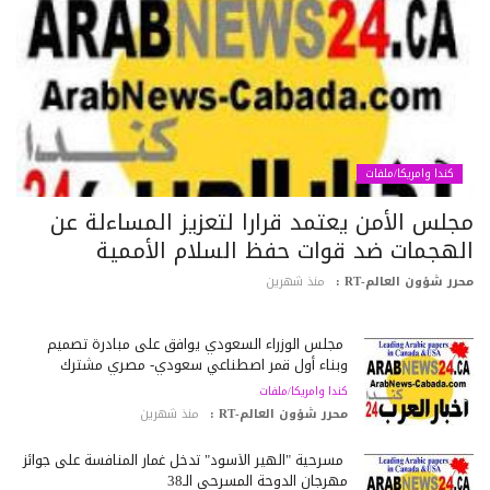
كندا وامريكا/ملفات
جلس الأمن يعتمد قرارا لتعزيز المساءلة عن
لهجمات ضد قوات حفظ السلام الأممية
رر شؤون العالم-RT :
منذ شهرين
مجلس الوزراء السعودي يوافق على مبادرة تصميم
وبناء أول قمر اصطناعي سعودي- مصري مشترك
كندا وامريكا/ملفات
محرر شؤون العالم-RT :
منذ شهرين
مسرحية "الهير الأسود" تدخل غمار المنافسة على جوائز
مهرجان الدوحة المسرحي الـ38