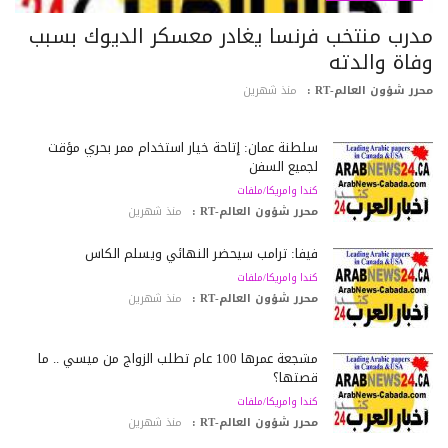
درب منتخب فرنسا يغادر معسكر الديوك بسبب
فاة والدته
رر شؤون العالم-RT :
منذ شهرين
سلطنة عمان: إتاحة خيار استخدام ممر بحري مؤقت
لجميع السفن
كندا وامريكا/ملفات
محرر شؤون العالم-RT :
منذ شهرين
فيفا: ترامب سيحضر النهائي ويسلّم الكأس
كندا وامريكا/ملفات
محرر شؤون العالم-RT :
منذ شهرين
مشجعة عمرها 100 عام تطلب الزواج من ميسي .. ما
قصتها؟
كندا وامريكا/ملفات
محرر شؤون العالم-RT :
منذ شهرين