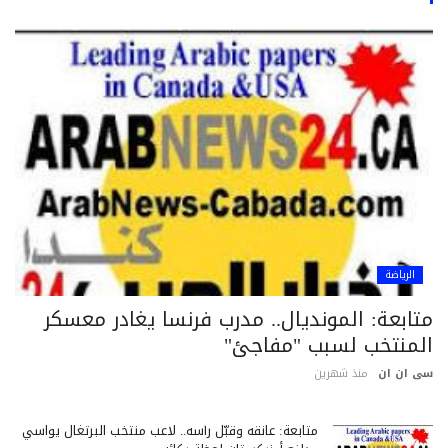
الرياضة
تابعة: المونديال.. مدرب فرنسا يغادر معسكر
لمنتخب لسبب "مفاجئ"
 ان ان
منذ شهرين
متابعة: عانقه وقبّل رأسه.. لاعب منتخب البرتغال يواسي