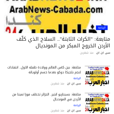
الرياضة
ابعة: "الكرات الثابتة".. السلاح الذي كلّف
أردن الخروج المبكر من المونديال
 ان ان
منذ شهرين
متابعة: بين كأس العالم وولادة طفله الأول.. انتقادات
لنجم بلجيكا دوكو بعدما حسم أولوياته
الرياضة
سى ان ان
منذ شهرين
متابعة: بسيناريو مُثير.. الجزائر تخطف فوزاً ثميناً من
الأردن في المونديال
الرياضة
سى ان ان
منذ شهرين