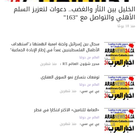
خليل بين الثأر والغضب.. دعوات لتعزيز السلم
أهلي والتواصل مع "163"
 يومًا
سجال بين إسرائيل ولجنة أممية اتهمتها بـ"استهداف
الأطفال الفلسطينيين عمداً في إطار الإبادة الجماعية"
العالم من حولنا
محرر شؤون العالم-RT :
منذ شهرين
توقعات بتسارع نمو السوق العقاري
العالم من حولنا
بي بي سي:
منذ شهرين
«العامة للتأمين» الأكثر ابتكاراً في قطر
العالم من حولنا
بي بي سي:
منذ شهرين