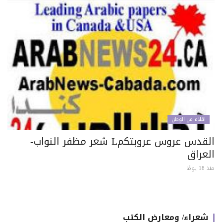
اقلام من الوطن
القدس عروس عروبتكمL شعر مظفر النواب-
لعراق
 يومًا
شعراء/ ومعارض الكتب