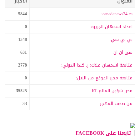
العنوان
الاخبار
5844
canadanews24.ca:
اعداد اسمهان الجزيرة :
0
بي بي سي:
1548
سى ان ان
631
متابعة اسمهان ملاك: ر. كندا الدولي:
2778
متابعة محرر الموقع من النيل:
0
محرر شؤون العالم-RT :
35525
من صحف المهجر:
33
تابعنا على FACEBOOK