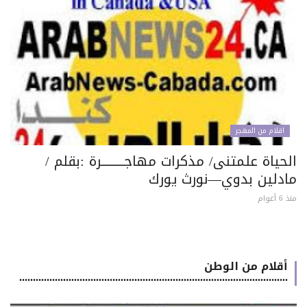
اقلام من المهجر
حياة علمتنى/ مذكرات مهاجـــــــــــرة :بقلم /
ادلين بدوي—نورث يورك
 أعوام
أقلام من الوطن
..................................................................................................