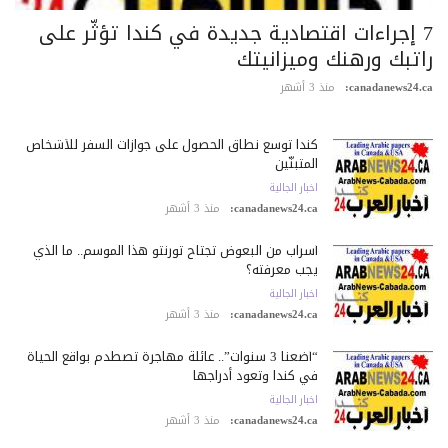
7 إجراءات اقتصادية جديدة في كندا تؤثّر على
اتبك ورهنك وميزانيتك
canadanews24.c
منذ 3 أشهر
كندا توسع نطاق الحصول على جوازات السفر للأشخاص
المتبنّين
اخبار الجالية
canadanews24.ca:
منذ 3 أشهر
أسراب من البعوض تجتاح تورنتو هذا الموسم.. ما الذي
يجب معرفته؟
اخبار الجالية
canadanews24.ca:
منذ 3 أشهر
“أضعنا 3 سنوات”.. عائلة مهاجرة تصطدم بواقع الحياة
في كندا وتعود أدراجها
اخبار الجالية
canadanews24.ca:
منذ 3 أشهر