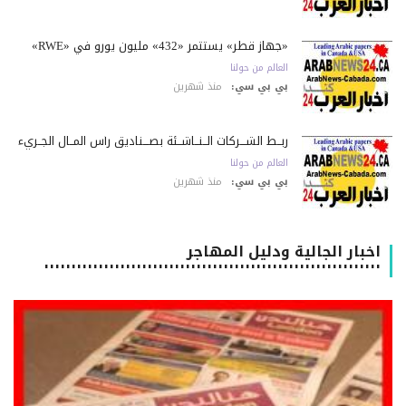
«جهاز قطر» يستثمر «432» مليون يورو في «RWE»
العالم من حولنا
بي بي سي:
منذ شهرين
ربــط الشـــركات الــنــاشــئة بصـــناديق رأس المــال الجــريء
العالم من حولنا
بي بي سي:
منذ شهرين
اخبار الجالية ودليل المهاجر
٠٠٠٠٠٠٠٠٠٠٠٠٠٠٠٠٠٠٠٠٠٠٠٠٠٠٠٠٠٠٠٠٠٠٠٠٠٠٠٠٠٠٠٠٠٠٠٠٠٠٠٠٠٠٠٠٠٠٠٠٠٠