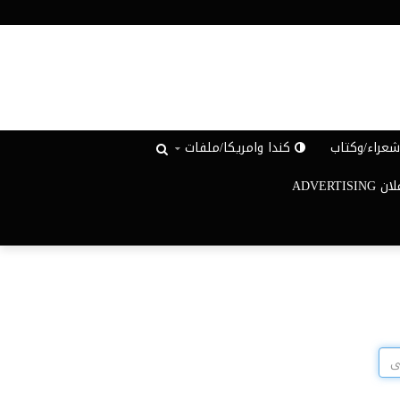
عراء/وكتاب
كندا وامريكا/ملفات
ADVERTISIN