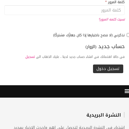
كلمة المرور
*
نسيت كلمه المرور؟
تذكرني (لا ننصح باختيارها إذا كان جهازًك مشتركًا)
حساب جديد
(الزوار)
فى حالة اهتماتك فى انشاء حساب جديد لدينا ، عليك الذهاب الى
تسجيل
النشرة البريدية
اشترك فى النشرة البريدية لتحصل على اهم واحدث الاخبار بمجرد