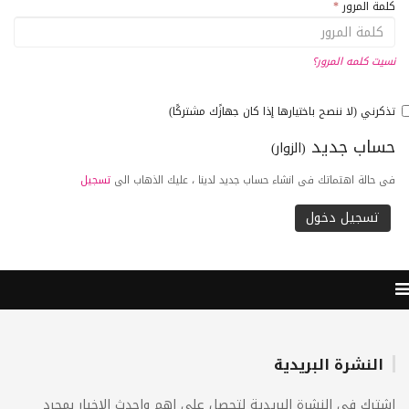
كلمة المرور
*
نسيت كلمه المرور؟
تذكرني (لا ننصح باختيارها إذا كان جهازًك مشتركًا)
حساب جديد
(الزوار)
فى حالة اهتماتك فى انشاء حساب جديد لدينا ، عليك الذهاب الى
تسجيل
النشرة البريدية
اشترك فى النشرة البريدية لتحصل على اهم واحدث الاخبار بمجرد