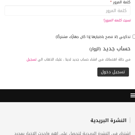
كلمة المرور
*
نسيت كلمه المرور؟
تذكرني (لا ننصح باختيارها إذا كان جهازًك مشتركًا)
حساب جديد
(الزوار)
فى حالة اهتماتك فى انشاء حساب جديد لدينا ، عليك الذهاب الى
تسجيل
النشرة البريدية
اشترك فى النشرة البريدية لتحصل على اهم واحدث الاخبار بمجرد