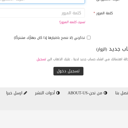
كلمة المرور
*
نسيت كلمه المرور؟
تذكرني (لا ننصح باختيارها إذا كان جهازًك مشتركًا)
ب جديد
(الزوار)
لة اهتماتك فى انشاء حساب جديد لدينا ، عليك الذهاب الى
تسجيل
صل بنا
من نحن-ABOUT-US
أدوات النشر
ارسل خبرا