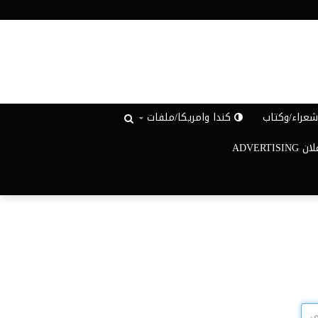
عراء/وكتاب
كندا وامريكا/ملفات
ADVERTISIN