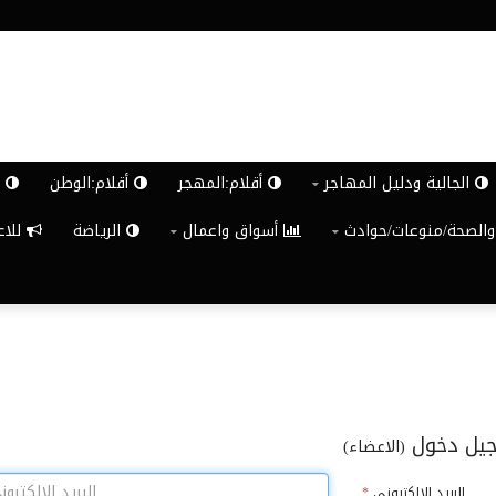
الجالية ودليل المهاجر
أقلام:المهجر
أقلام:الوطن
ش
والصحة/منوعات/حوادث
أسواق واعمال
الرياضة
للاعلان G
يل دخول
(الاعضاء)
البريد الالكترونى
*