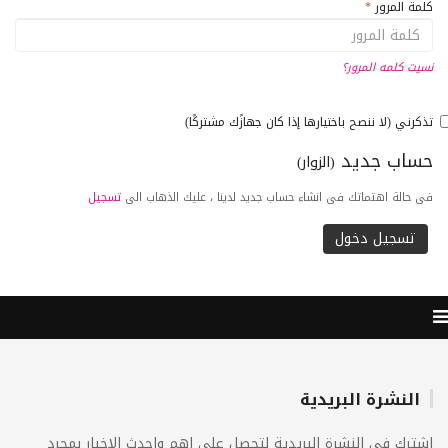
كلمة المرور
*
نسيت كلمه المرور؟
تذكرني (لا ننصح باختيارها إذا كان جهازًك مشتركًا)
حساب جديد
(الزوار)
فى حالة اهتماتك فى انشاء حساب جديد لدينا ، عليك الذهاب الى
تسجيل
النشرة البريدية
اشترك فى النشرة البريدية لتحصل على اهم واحدث الاخبار بمجرد