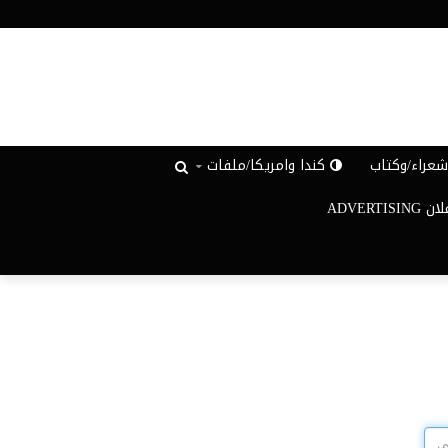
عراء/وكتاب
كندا وامريكا/ملفات
ADVERTISIN