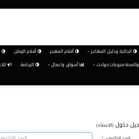
الجالية ودليل المهاجر
أقلام:المهجر
أقلام:الوطن
ش
والصحة/منوعات/حوادث
أسواق واعمال
الرياضة
للاعلان G
يل دخول
(الاعضاء)
البريد الالكترونى
*