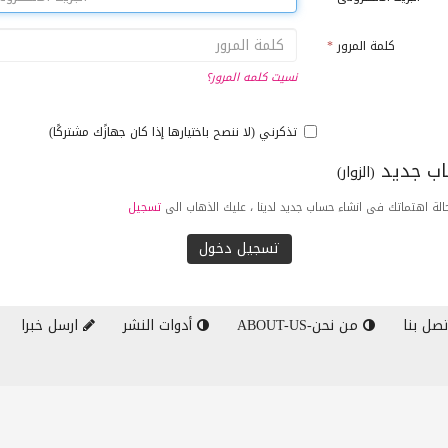
كلمة المرور
*
نسيت كلمه المرور؟
تذكرني (لا ننصح باختيارها إذا كان جهازًك مشتركًا)
ب جديد
(الزوار)
لة اهتماتك فى انشاء حساب جديد لدينا ، عليك الذهاب الى
تسجيل
صل بنا
من نحن-ABOUT-US
أدوات النشر
ارسل خبرا