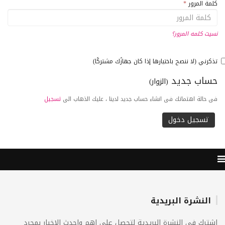
كلمة المرور
*
نسيت كلمه المرور؟
تذكرني (لا ننصح باختيارها إذا كان جهازًك مشتركًا)
حساب جديد
(الزوار)
فى حالة اهتماتك فى انشاء حساب جديد لدينا ، عليك الذهاب الى
تسجيل
النشرة البريدية
اشترك فى النشرة البريدية لتحصل على اهم واحدث الاخبار بمجرد