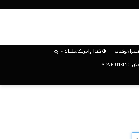
عراء/وكتاب
كندا وامريكا/ملفات
ADVERTISIN