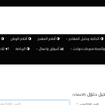
الجالية ودليل المهاجر
أقلام:المهجر
أقلام:الوطن
ش
والصحة/منوعات/حوادث
أسواق واعمال
الرياضة
للاعلان G
يل دخول
(الاعضاء)
البريد الالكترونى
*