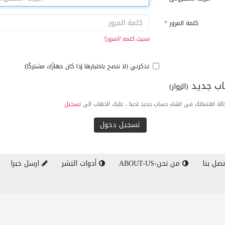
كلمة المرور
*
نسيت كلمه المرور؟
تذكرني (لا ننصح باختيارها إذا كان جهازًك مشتركًا)
ب جديد
(الزوار)
لة اهتماتك فى انشاء حساب جديد لدينا ، عليك الذهاب الى
تسجيل
صل بنا
من نحن-ABOUT-US
أدوات النشر
ارسل خبرا