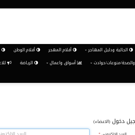
الجالية ودليل المهاجر
أقلام:المهجر
أقلام:الوطن
ش
والصحة/منوعات/حوادث
أسواق واعمال
الرياضة
للاعلان G
يل دخول
(الاعضاء)
البريد الالكترونى
*