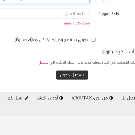
كلمة المرور
*
نسيت كلمه المرور؟
تذكرني (لا ننصح باختيارها إذا كان جهازًك مشتركًا)
ب جديد
(الزوار)
لة اهتماتك فى انشاء حساب جديد لدينا ، عليك الذهاب الى
تسجيل
صل بنا
من نحن-ABOUT-US
أدوات النشر
ارسل خبرا