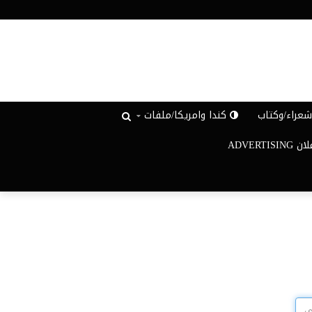
عراء/وكتاب
كندا وامريكا/ملفات
ADVERTISIN