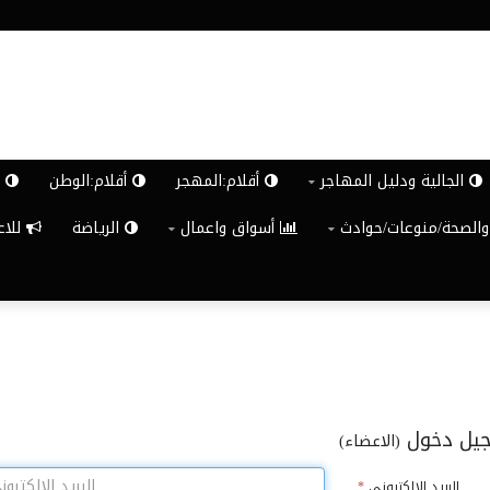
الجالية ودليل المهاجر
أقلام:المهجر
أقلام:الوطن
ش
والصحة/منوعات/حوادث
أسواق واعمال
الرياضة
للاعلان G
يل دخول
(الاعضاء)
البريد الالكترونى
*