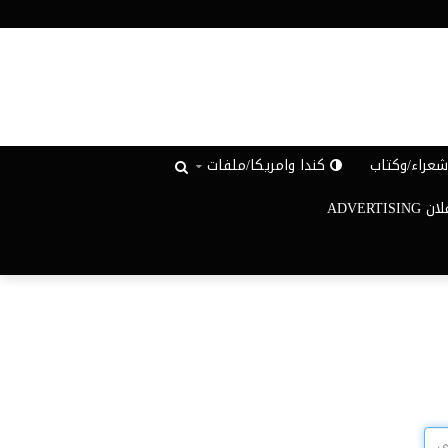
عراء/وكتاب
كندا وامريكا/ملفات
ADVERTISIN