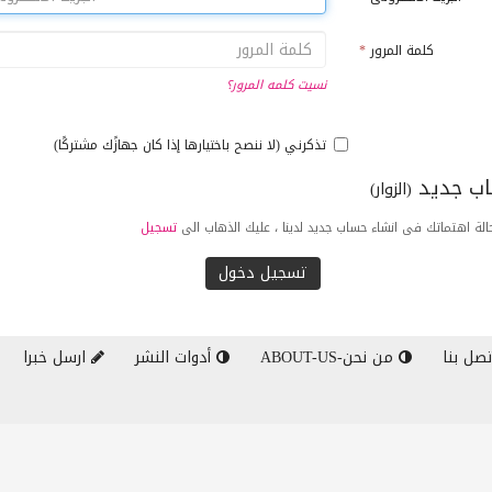
كلمة المرور
*
نسيت كلمه المرور؟
تذكرني (لا ننصح باختيارها إذا كان جهازًك مشتركًا)
ب جديد
(الزوار)
لة اهتماتك فى انشاء حساب جديد لدينا ، عليك الذهاب الى
تسجيل
صل بنا
من نحن-ABOUT-US
أدوات النشر
ارسل خبرا