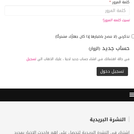
كلمة المرور
*
نسيت كلمه المرور؟
تذكرني (لا ننصح باختيارها إذا كان جهازًك مشتركًا)
حساب جديد
(الزوار)
فى حالة اهتماتك فى انشاء حساب جديد لدينا ، عليك الذهاب الى
تسجيل
النشرة البريدية
اشترك فى النشرة البريدية لتحصل على اهم واحدث الاخبار بمجرد