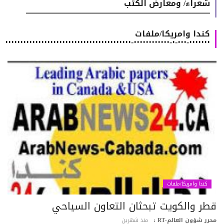
شعراء/ ومعارض الكتب
............................................................................................
كندا وامريكا/ملفات
٠٠٠٠٠٠٠-٠٠٠-٠-٠٠٠٠٠٠٠٠٠٠٠٠-٠٠٠٠٠٠٠٠٠٠٠٠٠٠٠٠٠٠٠٠٠٠٠٠٠٠٠٠٠٠٠٠٠٠٠٠٠٠٠٠٠٠
كندا وامريكا/ملفات
طر والكويت تبحثان التعاون السياحي
رر شؤون العالم-RT :
منذ شهرين