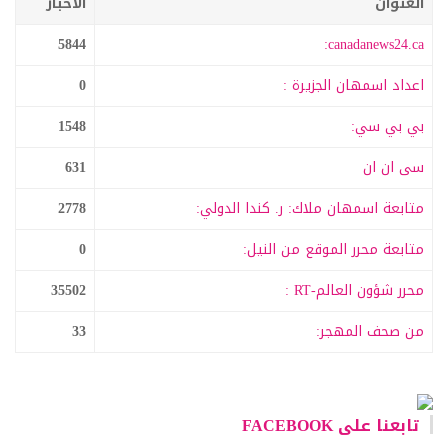
العنوان
الاخبار
5844
canadanews24.ca:
اعداد اسمهان الجزيرة :
0
بي بي سي:
1548
سى ان ان
631
متابعة اسمهان ملاك: ر. كندا الدولي:
2778
متابعة محرر الموقع من النيل:
0
محرر شؤون العالم-RT :
35502
من صحف المهجر:
33
تابعنا على FACEBOOK