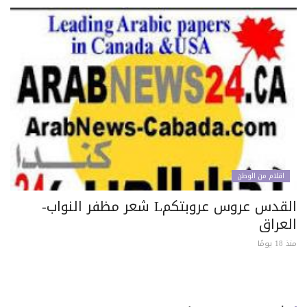
اقلام من الوطن
القدس عروس عروبتكمL شعر مظفر النواب-
لعراق
 يومًا