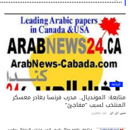
٠٠٠٠٠٠٠٠٠٠٠٠٠٠٠٠٠٠٠٠٠٠٠٠٠٠٠٠٠٠٠٠٠٠٠٠٠٠٠٠٠٠٠٠٠٠٠٠٠٠٠٠٠٠٠٠٠٠٠٠٠٠٠٠٠٠٠٠٠٠٠٠٠٠
الرياضة
تابعة: المونديال.. مدرب فرنسا يغادر معسكر
لمنتخب لسبب "مفاجئ"
 ان ان
منذ شهرين
متابعة: عانقه وقبّل رأسه.. لاعب منتخب البرتغال يواسي