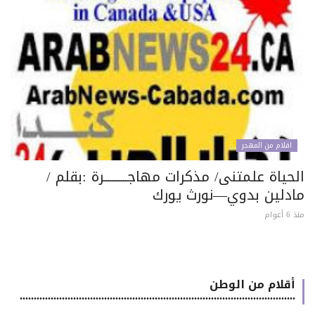
اقلام من المهجر
حياة علمتنى/ مذكرات مهاجـــــــــــرة :بقلم /
ادلين بدوي—نورث يورك
 أعوام
أقلام من الوطن
..................................................................................................