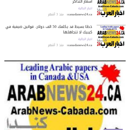
أسعار التذاكر
اخبار الجالية
canadanews24.ca:
منذ 3 أشهر
خطأ بسيط قد يكلّفك 50 ألف دولار.. قوانين صيفية في
كيبيك لا تتجاهلها
اخبار الجالية
canadanews24.ca:
منذ 3 أشهر