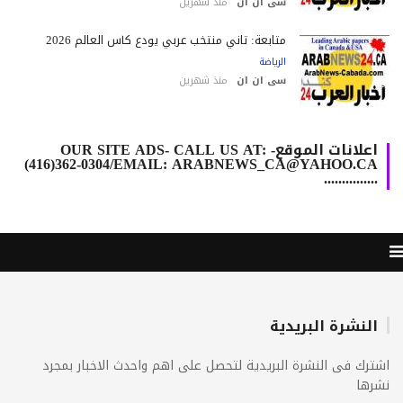
سى ان ان
منذ شهرين
متابعة: ثاني منتخب عربي يودع كأس العالم 2026
الرياضة
سى ان ان
منذ شهرين
اعلانات الموقع- OUR SITE ADS- CALL US AT:
(416)362-0304/EMAIL: ARABNEWS_CA@YAHOO.CA
...............
النشرة البريدية
ترك فى النشرة البريدية لتحصل على اهم واحدث الاخبار بمجرد
رها