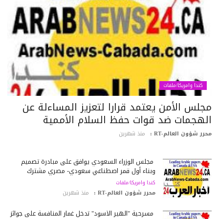
كندا وامريكا/ملفات
جلس الأمن يعتمد قرارا لتعزيز المساءلة عن
لهجمات ضد قوات حفظ السلام الأممية
رر شؤون العالم-RT :
منذ شهرين
مجلس الوزراء السعودي يوافق على مبادرة تصميم
وبناء أول قمر اصطناعي سعودي- مصري مشترك
كندا وامريكا/ملفات
محرر شؤون العالم-RT :
منذ شهرين
مسرحية "الهير الأسود" تدخل غمار المنافسة على جوائز