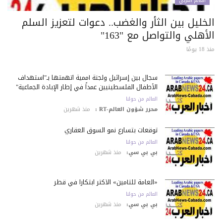
العالم العربي
خليل بين الثأر والغضب.. دعوات لتعزيز السلم
أهلي والتواصل مع "163"
 يومًا
سجال بين إسرائيل ولجنة أممية اتهمتها بـ"استهداف
الأطفال الفلسطينيين عمداً في إطار الإبادة الجماعية"
العالم من حولنا
محرر شؤون العالم-RT :
منذ شهرين
توقعات بتسارع نمو السوق العقاري
العالم من حولنا
بي بي سي:
منذ شهرين
«العامة للتأمين» الأكثر ابتكاراً في قطر
العالم من حولنا
بي بي سي:
منذ شهرين