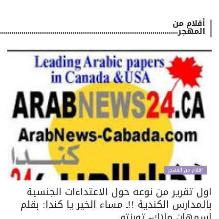
أقلام من
المهجر.................................................................................................
اقلام من المهجر
ول تقرير من نوعه حول الاعتداءات الجنسية
لمدارس الكندية !!ـ مساء الخير يا كندا: بقلم
سمهان ملاك- تورنتو