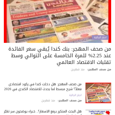
اخبار الجالية
ن صحف المهجر: بنك كندا يُبقي سعر الفائدة
عند 2.25% للمرة الخامسة على التوالي وسط
قلبات الاقتصاد العالمي
 صحف المهجر:
منذ شهرين
من صحف المهجر: هل دخلت كندا في ركود اقتصادي
فعلاً؟ شرح مبسط لما يحدث للاقتصاد الكندي في 2026
اخبار الجالية
من صحف المهجر:
منذ شهرين
هل البحث المتكرر يرفع الأسعار؟.. خبراء يوضحون سر تغيّر