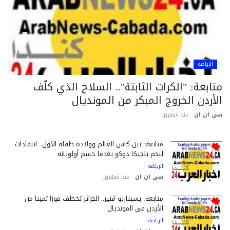
الرياضة
ابعة: "الكرات الثابتة".. السلاح الذي كلّف
أردن الخروج المبكر من المونديال
 ان ان
منذ شهرين
متابعة: بين كأس العالم وولادة طفله الأول.. انتقادات
لنجم بلجيكا دوكو بعدما حسم أولوياته
الرياضة
سى ان ان
منذ شهرين
متابعة: بسيناريو مُثير.. الجزائر تخطف فوزاً ثميناً من
الأردن في المونديال
الرياضة