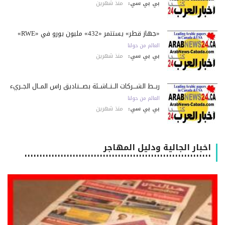
بي بي سي:
منذ شهرين
«جهاز قطر» يستثمر «432» مليون يورو في «RWE»
العالم من حولنا
بي بي سي:
منذ شهرين
ربــط الشـــركات الــنــاشــئة بصـــناديق رأس المــال الجــريء
العالم من حولنا
بي بي سي:
منذ شهرين
اخبار الجالية ودليل المهاجر
٠٠٠٠٠٠٠٠٠٠٠٠٠٠٠٠٠٠٠٠٠٠٠٠٠٠٠٠٠٠٠٠٠٠٠٠٠٠٠٠٠٠٠٠٠٠٠٠٠٠٠٠٠٠٠٠٠٠٠٠٠٠